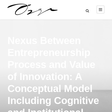
Nexus Between
Entrepreneurship
Process and Value
of Innovation: A
Conceptual Model
Including Cognitive