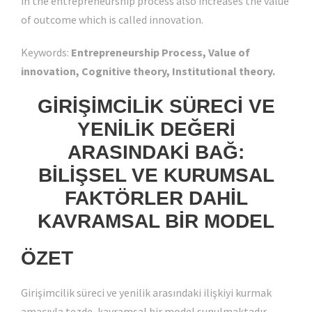
in the entrepreneurship process also increases the value
of outcome which is called innovation.
Keywords:
Entrepreneurship Process, Value of
innovation, Cognitive theory, Institutional theory.
GİRİŞİMCİLİK SÜRECİ VE
YENİLİK DEĞERİ
ARASINDAKİ BAĞ:
BİLİŞSEL VE KURUMSAL
FAKTÖRLER DAHİL
KAVRAMSAL BİR MODEL
ÖZET
Girişimcilik süreci ve yenilik arasındaki ilişkiyi kurmak
amacıyla tezde, kavramsal bir model sunulmaktadır.